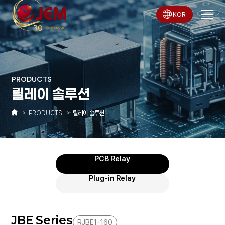
KOR
PRODUCTS
릴레이 솔루션
PRODUCTS
릴레이 솔루션
PCB Relay
Plug-in Relay
JBE Series
RJBE1-160